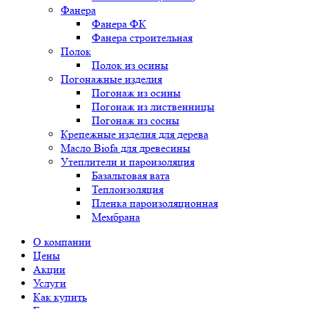
Фанера
Фанера ФК
Фанера строительная
Полок
Полок из осины
Погонажные изделия
Погонаж из осины
Погонаж из лиственницы
Погонаж из сосны
Крепежные изделия для дерева
Масло Biofa для древесины
Утеплители и пароизоляция
Базальтовая вата
Теплоизоляция
Пленка пароизоляционная
Мембрана
О компании
Цены
Акции
Услуги
Как купить