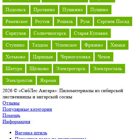
Подольск
Протвино
Пушкино
Пущино
Раменское
Реутов
Рошаль
Руза
Сергиев Посад
Серпухов
Солнечногорск
Старая Купавна
Ступино
Талдом
Успенское
Фрязино
Химки
Хотьково
Царицын
Черноголовка
Чехов
Шатура
Щёлково
Электрогорск
Электросталь
Электроугли
Яхрома
2026 © «СибЛес Ангара»: Пиломатериалы из сибирской
лиственницы и ангарской сосны
Отзывы
Популярные категории
Помощь
Информация
Вагонка штиль
Паркетная доска из лиственницы