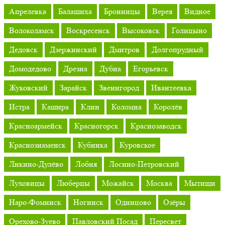
Апрелевка
Балашиха
Бронницы
Верея
Видное
Волоколамск
Воскресенск
Высоковск
Голицыно
Дедовск
Дзержинский
Дмитров
Долгопрудный
Домодедово
Дрезна
Дубна
Егорьевск
Жуковский
Зарайск
Звенигород
Ивантеевка
Истра
Кашира
Клин
Коломна
Королёв
Красноармейск
Красногорск
Краснозаводск
Краснознаменск
Кубинка
Куровское
Ликино-Дулёво
Лобня
Лосино-Петровский
Луховицы
Люберцы
Можайск
Москва
Мытищи
Наро-Фоминск
Ногинск
Одинцово
Озёры
Орехово-Зуево
Павловский Посад
Пересвет