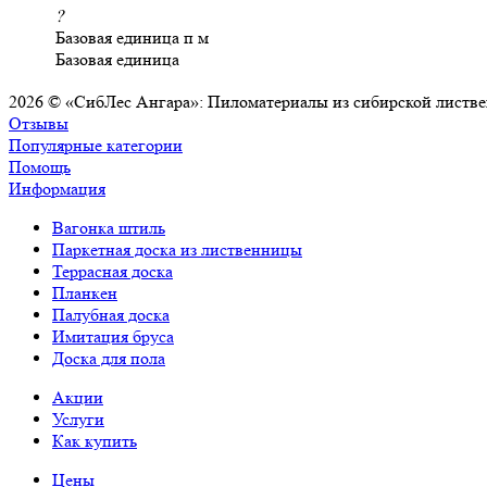
?
Базовая единица
п м
Базовая единица
2026 © «СибЛес Ангара»: Пиломатериалы из сибирской листв
Отзывы
Популярные категории
Помощь
Информация
Вагонка штиль
Паркетная доска из лиственницы
Террасная доска
Планкен
Палубная доска
Имитация бруса
Доска для пола
Акции
Услуги
Как купить
Цены