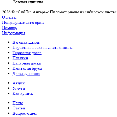
Базовая единица
2026 © «СибЛес Ангара»: Пиломатериалы из сибирской листв
Отзывы
Популярные категории
Помощь
Информация
Вагонка штиль
Паркетная доска из лиственницы
Террасная доска
Планкен
Палубная доска
Имитация бруса
Доска для пола
Акции
Услуги
Как купить
Цены
Статьи
Вопрос-ответ