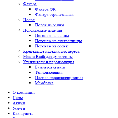
Фанера
Фанера ФК
Фанера строительная
Полок
Полок из осины
Погонажные изделия
Погонаж из осины
Погонаж из лиственницы
Погонаж из сосны
Крепежные изделия для дерева
Масло Biofa для древесины
Утеплители и пароизоляция
Базальтовая вата
Теплоизоляция
Пленка пароизоляционная
Мембрана
О компании
Цены
Акции
Услуги
Как купить