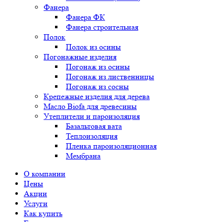
Фанера
Фанера ФК
Фанера строительная
Полок
Полок из осины
Погонажные изделия
Погонаж из осины
Погонаж из лиственницы
Погонаж из сосны
Крепежные изделия для дерева
Масло Biofa для древесины
Утеплители и пароизоляция
Базальтовая вата
Теплоизоляция
Пленка пароизоляционная
Мембрана
О компании
Цены
Акции
Услуги
Как купить