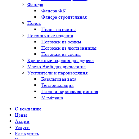
Фанера
Фанера ФК
Фанера строительная
Полок
Полок из осины
Погонажные изделия
Погонаж из осины
Погонаж из лиственницы
Погонаж из сосны
Крепежные изделия для дерева
Масло Biofa для древесины
Утеплители и пароизоляция
Базальтовая вата
Теплоизоляция
Пленка пароизоляционная
Мембрана
О компании
Цены
Акции
Услуги
Как купить