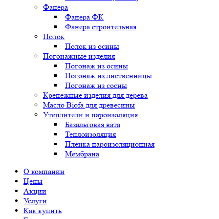
Фанера
Фанера ФК
Фанера строительная
Полок
Полок из осины
Погонажные изделия
Погонаж из осины
Погонаж из лиственницы
Погонаж из сосны
Крепежные изделия для дерева
Масло Biofa для древесины
Утеплители и пароизоляция
Базальтовая вата
Теплоизоляция
Пленка пароизоляционная
Мембрана
О компании
Цены
Акции
Услуги
Как купить