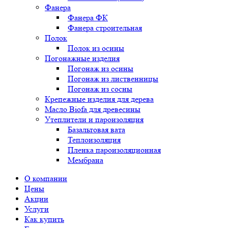
Фанера
Фанера ФК
Фанера строительная
Полок
Полок из осины
Погонажные изделия
Погонаж из осины
Погонаж из лиственницы
Погонаж из сосны
Крепежные изделия для дерева
Масло Biofa для древесины
Утеплители и пароизоляция
Базальтовая вата
Теплоизоляция
Пленка пароизоляционная
Мембрана
О компании
Цены
Акции
Услуги
Как купить