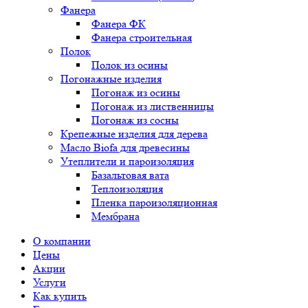
Фанера
Фанера ФК
Фанера строительная
Полок
Полок из осины
Погонажные изделия
Погонаж из осины
Погонаж из лиственницы
Погонаж из сосны
Крепежные изделия для дерева
Масло Biofa для древесины
Утеплители и пароизоляция
Базальтовая вата
Теплоизоляция
Пленка пароизоляционная
Мембрана
О компании
Цены
Акции
Услуги
Как купить