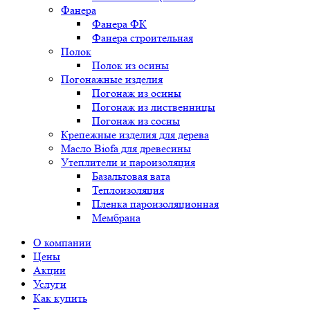
Фанера
Фанера ФК
Фанера строительная
Полок
Полок из осины
Погонажные изделия
Погонаж из осины
Погонаж из лиственницы
Погонаж из сосны
Крепежные изделия для дерева
Масло Biofa для древесины
Утеплители и пароизоляция
Базальтовая вата
Теплоизоляция
Пленка пароизоляционная
Мембрана
О компании
Цены
Акции
Услуги
Как купить