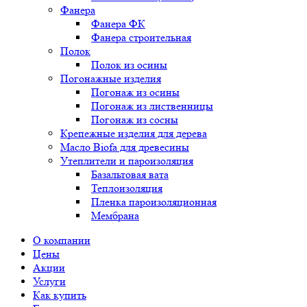
Фанера
Фанера ФК
Фанера строительная
Полок
Полок из осины
Погонажные изделия
Погонаж из осины
Погонаж из лиственницы
Погонаж из сосны
Крепежные изделия для дерева
Масло Biofa для древесины
Утеплители и пароизоляция
Базальтовая вата
Теплоизоляция
Пленка пароизоляционная
Мембрана
О компании
Цены
Акции
Услуги
Как купить